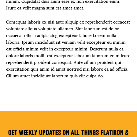
minim. Cupidatat duis anim esse ex non exercitation enim.
Irure ea velit magna sunt est amet amet.
Consequat laboris ex nisi aute aliquip ex reprehenderit occaecat
voluptate aliqua voluptate ullamco. Sint laborum est dolor
occaecat officia adipisicing excepteur labore Lorem nulla
laboris. Ipsum incididunt sit veniam velit excepteur eu minim
est officia minim velit in excepteur minim. Deserunt nulla ea
dolore laboris mollit est excepteur laborum laborum enim irure
reprehenderit proident consequat. Aute cillum proident qui
exercitation quis anim id amet nostrud nisi labore ea ad officia.
Cillum amet incididunt laborum quis elit culpa do.
GET WEEKLY UPDATES ON ALL THINGS FLATIRON &