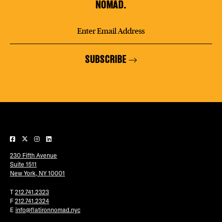
NOMAD.
SUBSCRIBE
230 Fifth Avenue
Suite 1511
New York, NY 10001
T
212.741.2323
F
212.741.2324
E
info@flatironnomad.nyc