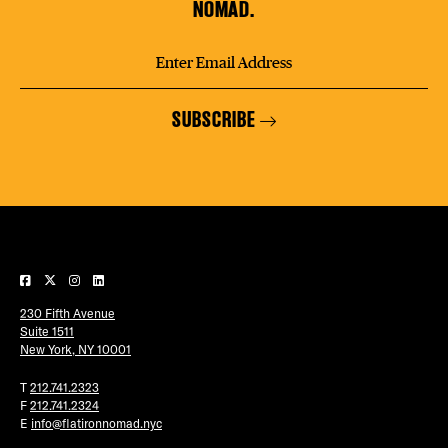
NOMAD.
SUBSCRIBE
230 Fifth Avenue
Suite 1511
New York, NY 10001
T
212.741.2323
F
212.741.2324
E
info@flatironnomad.nyc