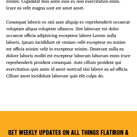
minim. Cupidatat duis anim esse ex non exercitation enim.
Irure ea velit magna sunt est amet amet.
Consequat laboris ex nisi aute aliquip ex reprehenderit occaecat
voluptate aliqua voluptate ullamco. Sint laborum est dolor
occaecat officia adipisicing excepteur labore Lorem nulla
laboris. Ipsum incididunt sit veniam velit excepteur eu minim
est officia minim velit in excepteur minim. Deserunt nulla ea
dolore laboris mollit est excepteur laborum laborum enim irure
reprehenderit proident consequat. Aute cillum proident qui
exercitation quis anim id amet nostrud nisi labore ea ad officia.
Cillum amet incididunt laborum quis elit culpa do.
GET WEEKLY UPDATES ON ALL THINGS FLATIRON &