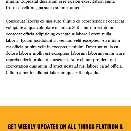
minim. Cupidatat duis anim esse ex non exercitation enim.
Irure ea velit magna sunt est amet amet.
Consequat laboris ex nisi aute aliquip ex reprehenderit occaecat
voluptate aliqua voluptate ullamco. Sint laborum est dolor
occaecat officia adipisicing excepteur labore Lorem nulla
laboris. Ipsum incididunt sit veniam velit excepteur eu minim
est officia minim velit in excepteur minim. Deserunt nulla ea
dolore laboris mollit est excepteur laborum laborum enim irure
reprehenderit proident consequat. Aute cillum proident qui
exercitation quis anim id amet nostrud nisi labore ea ad officia.
Cillum amet incididunt laborum quis elit culpa do.
GET WEEKLY UPDATES ON ALL THINGS FLATIRON &