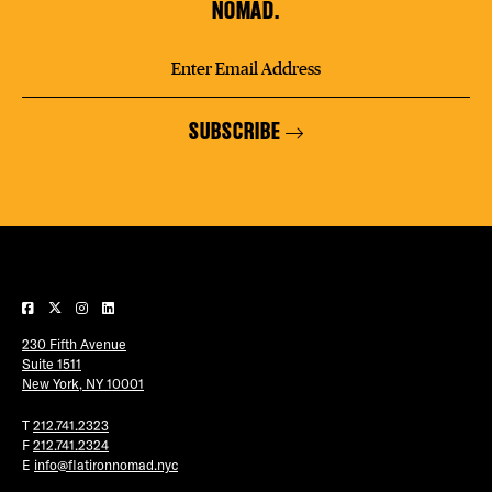
NOMAD.
SUBSCRIBE
230 Fifth Avenue
Suite 1511
New York, NY 10001
T
212.741.2323
F
212.741.2324
E
info@flatironnomad.nyc